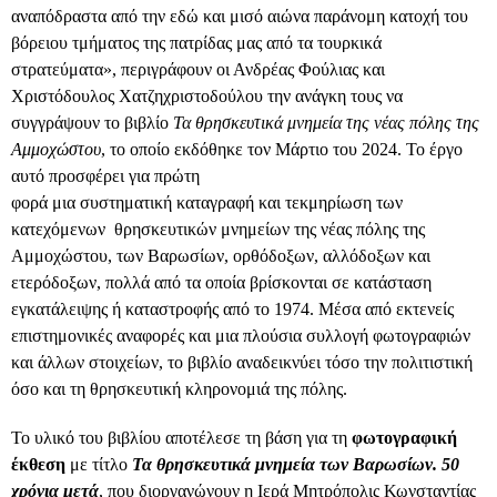
αναπόδραστα από την εδώ και μισό αιώνα παράνομη κατοχή του
βόρειου τμήματος της πατρίδας μας από τα τουρκικά
στρατεύματα», περιγράφουν οι Ανδρέας Φούλιας και
Χριστόδουλος Χατζηχριστοδούλου την ανάγκη τους να
συγγράψουν το βιβλίο
Τα θρησκευτικά μνημεία της νέας πόλης της
Αμμοχώστου
, το οποίο εκδόθηκε τον Μάρτιο του 2024. Το έργο
αυτό προσφέρει για πρώτη
φορά μια συστηματική καταγραφή και τεκμηρίωση των
κατεχόμενων θρησκευτικών μνημείων της νέας πόλης της
Αμμοχώστου, των Βαρωσίων, ορθόδοξων, αλλόδοξων και
ετερόδοξων, πολλά από τα οποία βρίσκονται σε κατάσταση
εγκατάλειψης ή καταστροφής από το 1974. Μέσα από εκτενείς
επιστημονικές αναφορές και μια πλούσια συλλογή φωτογραφιών
και άλλων στοιχείων, το βιβλίο αναδεικνύει τόσο την πολιτιστική
όσο και τη θρησκευτική κληρονομιά της πόλης.
Το υλικό του βιβλίου αποτέλεσε τη βάση για τη
φωτογραφική
έκθεση
με τίτλο
Τ
α θρησκευτικά μνημεία των Βαρωσίων. 50
χρόνια μετά
, που διοργανώνουν η Ιερά Μητρόπολις Κωνσταντίας