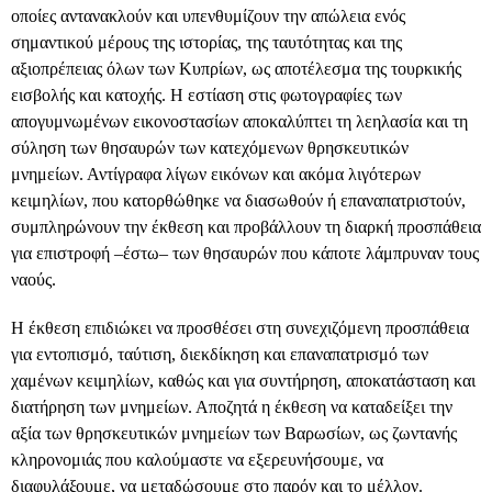
οποίες αντανακλούν και υπενθυμίζουν την απώλεια ενός
σημαντικού μέρους της ιστορίας, της ταυτότητας και της
αξιοπρέπειας όλων των Κυπρίων, ως αποτέλεσμα της τουρκικής
εισβολής και κατοχής. Η εστίαση στις φωτογραφίες των
απογυμνωμένων εικονοστασίων αποκαλύπτει τη λεηλασία και τη
σύληση των θησαυρών των κατεχόμενων θρησκευτικών
μνημείων. Αντίγραφα λίγων εικόνων και ακόμα λιγότερων
κειμηλίων, που κατορθώθηκε να διασωθούν ή επαναπατριστούν,
συμπληρώνουν την έκθεση και προβάλλουν τη διαρκή προσπάθεια
για επιστροφή –έστω– των θησαυρών που κάποτε λάμπρυναν τους
ναούς.
Η έκθεση επιδιώκει να προσθέσει στη συνεχιζόμενη προσπάθεια
για εντοπισμό, ταύτιση, διεκδίκηση και επαναπατρισμό των
χαμένων κειμηλίων, καθώς και για συντήρηση, αποκατάσταση και
διατήρηση των μνημείων. Αποζητά η έκθεση να καταδείξει την
αξία των θρησκευτικών μνημείων των Βαρωσίων, ως ζωντανής
κληρονομιάς που καλούμαστε να εξερευνήσουμε, να
διαφυλάξουμε, να μεταδώσουμε στο παρόν και το μέλλον.