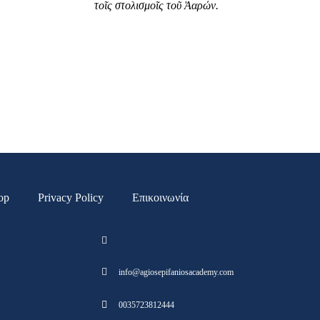
τοῖς στολισμοῖς τοῦ Ἀαρών.
op
Privacy Policy
Επικοινωνία
info@agiosepifaniosacademy.com
0035723812444