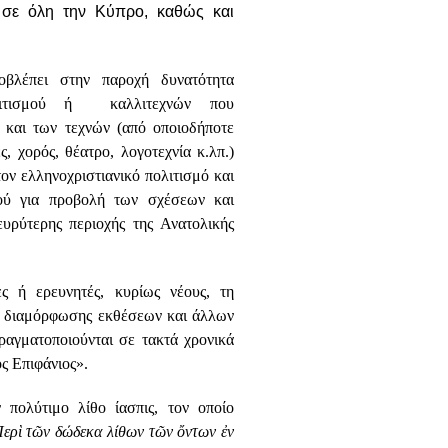
 σε όλη την Κύπρο, καθώς και
βλέπει στην παροχή δυνατότητα
ολιτισμού ή καλλιτεχνών που
 και των τεχνών (από οποιοδήποτε
ς, χορός, θέατρο, λογοτεχνία κ.λπ.)
τον ελληνοχριστιανικό πολιτισμό και
μού για προβολή των σχέσεων και
υρύτερης περιοχής της Ανατολικής
ες ή ερευνητές, κυρίως νέους, τη
α διαμόρφωσης εκθέσεων και άλλων
ραγματοποιούνται σε τακτά χρονικά
ς Επιφάνιος».
πολύτιμο λίθο ίασπις, τον οποίο
ερὶ τῶν δώδεκα λίθων τῶν ὄντων ἐν